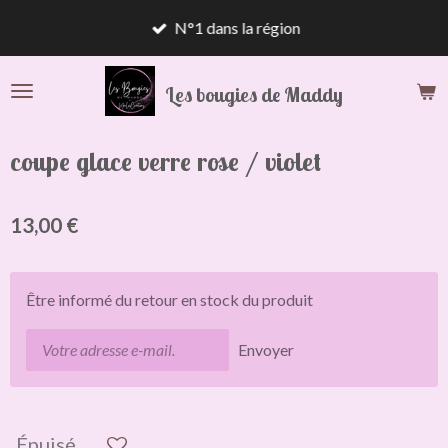
Passer
N°1 dans la région
au
contenu
Les bougies de Maddy
principal
coupe glace verre rose / violet
13,00 €
Être informé du retour en stock du produit
Envoyer
Épuisé