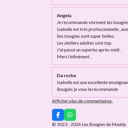
Angela
Je recommande vivrment les bougies 
Isabelle est très professionnelle , av
Ses bougies sont super belles.
Les ateliers adultes sont top.
J'ai passé un superbe après-midi .
Merci infiniment .
Da rocha
Isabelle est une excellente enseignan
Bougies je vous la recommande
Afficher plus de commentaires.
F
W
a
h
© 2023 - 2026 Les Bougies de Maddy
c
a