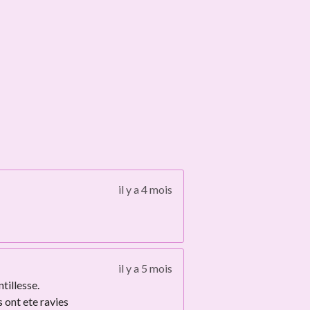
il y a 4 mois
il y a 5 mois
tillesse.
s ont ete ravies