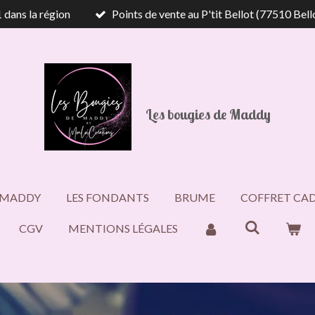
 dans la région
Points de vente au P'tit Bellot (77510 Bell
Les bougies de Maddy
Y MADDY
LES FONDANTS
BRUME
COFFRET CA
CGV
MENTIONS LÉGALES