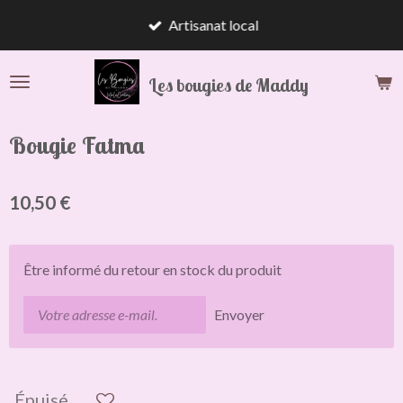
Passer
Artisanat local
au
contenu
Les bougies de Maddy
principal
Bougie Fatma
10,50 €
Être informé du retour en stock du produit
Envoyer
Épuisé