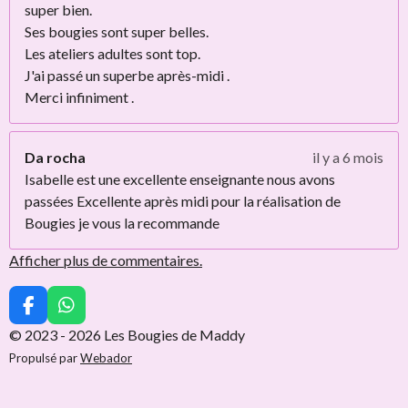
super bien.
Ses bougies sont super belles.
Les ateliers adultes sont top.
J'ai passé un superbe après-midi .
Merci infiniment .
Da rocha
il y a 6 mois
Isabelle est une excellente enseignante nous avons
passées Excellente après midi pour la réalisation de
Bougies je vous la recommande
Afficher plus de commentaires.
F
W
a
h
© 2023 - 2026 Les Bougies de Maddy
c
a
Propulsé par
Webador
e
t
b
s
o
A