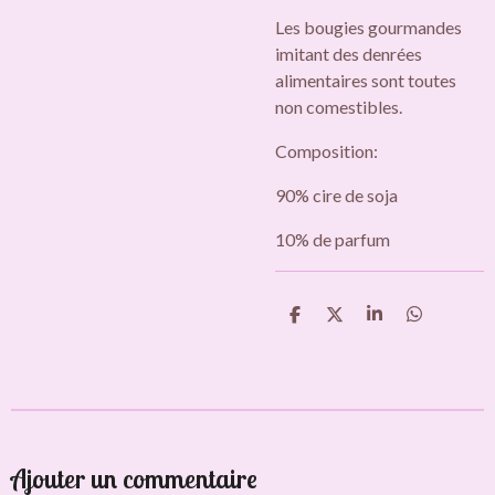
Les bougies gourmandes
imitant des denrées
alimentaires sont toutes
non comestibles.
Composition:
90% cire de soja
10% de parfum
P
P
P
P
a
a
a
a
r
r
r
r
t
t
t
t
a
a
a
a
g
g
g
g
e
e
e
e
r
r
r
r
Ajouter un commentaire